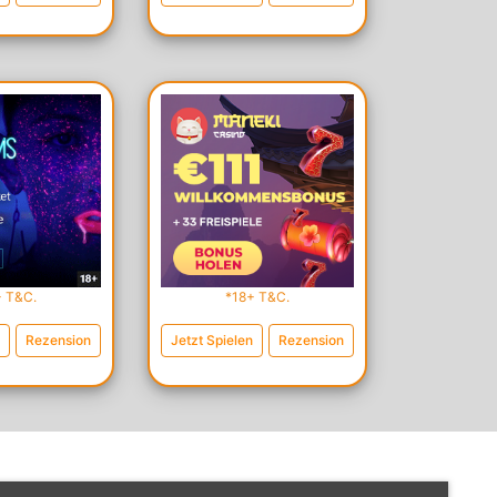
+ T&C.
*18+ T&C.
Rezension
Jetzt Spielen
Rezension