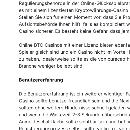
Regulierungsbehörde in der Online-Glücksspielbran
es mit einem lizenzierten Kryptowährungs-Casino zu
Stellen Sie sich für einen Moment vor, dass Sie Pr
Aufsichtsbehörde Ihnen hilft, falls es kompliziert 
Casino sicherer. Es besteht keine Gefahr, dass jem
Online BTC Casinos mit einer Lizenz bieten ebenfal
Spieler gleich sind und ein Casino nicht im Vorteil
zu haben. Idealerweise sollte es die von curacao 
Branche weniger beliebt sind.
Benutzererfahrung
Die Benutzererfahrung ist ein weiterer wichtiger F
Casino sollte benutzerfreundlich sein und die Navi
sollten ohne weitere Hindernisse schnell geladen 
und wenn die Wartezeit 2-3 Sekunden überschreite
Anmeldeschaltfläche sollte sichtbar sein und befi
Registrierungsprozess selbst sollte völlig frei von