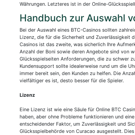
Währungen. Letzteres ist in der Online-Glücksspie
Handbuch zur Auswahl v
Bei der Auswahl eines BTC-Casinos sollten zahlreic
Lizenz, die für die Sicherheit und Zuverlässigkei
Casinos ist das zweite, was sicherlich Ihre Aufmerk
Anzahl der Boni sowie deren Angebote sind von w
Glücksspielseiten Anforderungen, die zu schwer zu
Kundensupport sollte idealerweise rund um die Uhr
immer bereit sein, den Kunden zu helfen. Die Anza
vielfältiger es ist, desto besser für die Spieler.
Lizenz
Eine Lizenz ist wie eine Säule für Online BTC Cas
haben, aber ohne Probleme funktionieren und eine 
entscheidender Faktor, um Zuverlässigkeit und Si
Glücksspielbehörde von Curacao ausgestellt. Dies