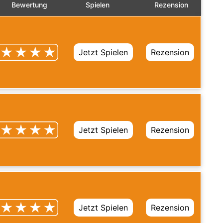
Bewertung
Spielen
Rezension
Jetzt Spielen
Rezension
Jetzt Spielen
Rezension
Jetzt Spielen
Rezension