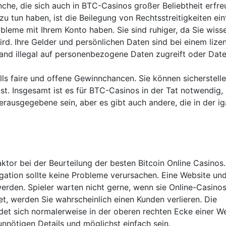
che, die sich auch in BTC-Casinos großer Beliebtheit erfre
 tun haben, ist die Beilegung von Rechtsstreitigkeiten ein
obleme mit Ihrem Konto haben. Sie sind ruhiger, da Sie wiss
wird. Ihre Gelder und persönlichen Daten sind bei einem lize
and illegal auf personenbezogene Daten zugreift oder Daten
ls faire und offene Gewinnchancen. Sie können sicherstelle
 ist. Insgesamt ist es für BTC-Casinos in der Tat notwendig,
herausgegebene sein, aber es gibt auch andere, die in der i
aktor bei der Beurteilung der besten Bitcoin Online Casinos
gation sollte keine Probleme verursachen. Eine Website und
werden. Spieler warten nicht gerne, wenn sie Online-Casino
t, werden Sie wahrscheinlich einen Kunden verlieren. Die
ndet sich normalerweise in der oberen rechten Ecke einer W
 unnötigen Details und möglichst einfach sein.