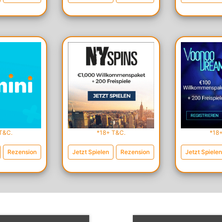
T&C.
*18+ T&C.
*18
Rezension
Jetzt Spielen
Rezension
Jetzt Spielen