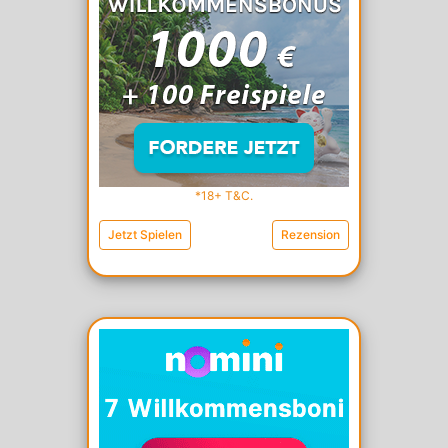
*18+ T&C.
Jetzt Spielen
Rezension