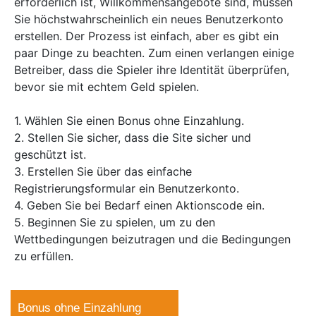
erforderlich ist, Willkommensangebote sind, müssen
Sie höchstwahrscheinlich ein neues Benutzerkonto
erstellen. Der Prozess ist einfach, aber es gibt ein
paar Dinge zu beachten. Zum einen verlangen einige
Betreiber, dass die Spieler ihre Identität überprüfen,
bevor sie mit echtem Geld spielen.
1. Wählen Sie einen Bonus ohne Einzahlung.
2. Stellen Sie sicher, dass die Site sicher und
geschützt ist.
3. Erstellen Sie über das einfache
Registrierungsformular ein Benutzerkonto.
4. Geben Sie bei Bedarf einen Aktionscode ein.
5. Beginnen Sie zu spielen, um zu den
Wettbedingungen beizutragen und die Bedingungen
zu erfüllen.
Bonus ohne Einzahlung