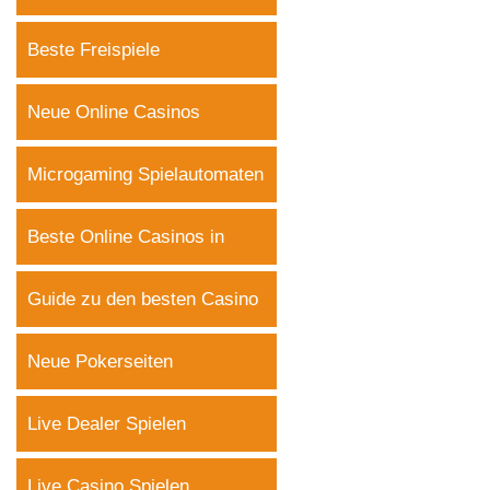
Beste Freispiele
Neue Online Casinos
Microgaming Spielautomaten
Beste Online Casinos in
Deutschland
Guide zu den besten Casino
Spielen
Neue Pokerseiten
Live Dealer Spielen
Live Casino Spielen