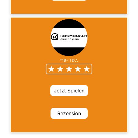
*18+ T&C.
Jetzt Spielen
Rezension