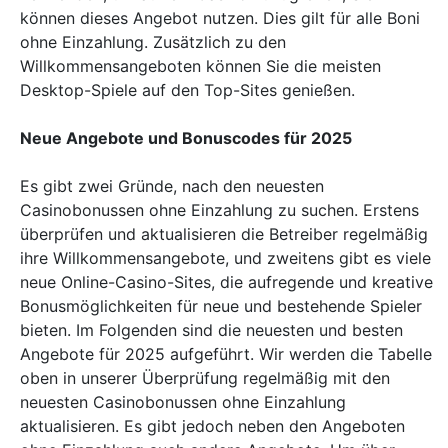
können dieses Angebot nutzen. Dies gilt für alle Boni
ohne Einzahlung. Zusätzlich zu den
Willkommensangeboten können Sie die meisten
Desktop-Spiele auf den Top-Sites genießen.
Neue Angebote und Bonuscodes für 2025
Es gibt zwei Gründe, nach den neuesten
Casinobonussen ohne Einzahlung zu suchen. Erstens
überprüfen und aktualisieren die Betreiber regelmäßig
ihre Willkommensangebote, und zweitens gibt es viele
neue Online-Casino-Sites, die aufregende und kreative
Bonusmöglichkeiten für neue und bestehende Spieler
bieten. Im Folgenden sind die neuesten und besten
Angebote für 2025 aufgeführt. Wir werden die Tabelle
oben in unserer Überprüfung regelmäßig mit den
neuesten Casinobonussen ohne Einzahlung
aktualisieren. Es gibt jedoch neben den Angeboten