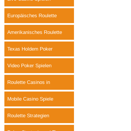
Europäisches Roulette
Amerikanisches Roulette
Texas Holdem Poker
Video Poker Spielen
Roulette Casinos in
Deutschland
Mobile Casino Spiele
Roulette Strategien