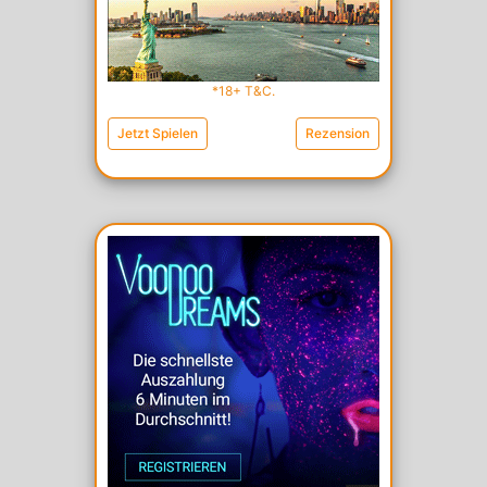
*18+ T&C.
Jetzt Spielen
Rezension