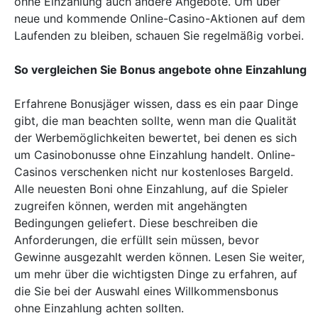
ohne Einzahlung auch andere Angebote. Um über
neue und kommende Online-Casino-Aktionen auf dem
Laufenden zu bleiben, schauen Sie regelmäßig vorbei.
So vergleichen Sie Bonus angebote ohne Einzahlung
Erfahrene Bonusjäger wissen, dass es ein paar Dinge
gibt, die man beachten sollte, wenn man die Qualität
der Werbemöglichkeiten bewertet, bei denen es sich
um Casinobonusse ohne Einzahlung handelt. Online-
Casinos verschenken nicht nur kostenloses Bargeld.
Alle neuesten Boni ohne Einzahlung, auf die Spieler
zugreifen können, werden mit angehängten
Bedingungen geliefert. Diese beschreiben die
Anforderungen, die erfüllt sein müssen, bevor
Gewinne ausgezahlt werden können. Lesen Sie weiter,
um mehr über die wichtigsten Dinge zu erfahren, auf
die Sie bei der Auswahl eines Willkommensbonus
ohne Einzahlung achten sollten.