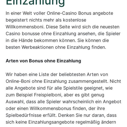
Einzahlung
In einer Welt voller Online-Casino Bonus angebote
begeistert nichts mehr als kostenlose
Willkommensboni. Diese Seite wird sich die neuesten
Casino bonusse ohne Einzahlung ansehen, die Spieler
in die Hände bekommen können. Sie können die
besten Werbeaktionen ohne Einzahlung finden.
Arten von Bonus ohne Einzahlung
Wir haben eine Liste der beliebtesten Arten von
Online-Boni ohne Einzahlung zusammengestellt. Nicht
alle Angebote sind für alle Spielstile geeignet, wie
zum Beispiel Freispielboni, aber es gibt genug
Auswahl, dass alle Spieler wahrscheinlich ein Angebot
oder einen Willkommensbonus finden, der ihre
Spielbedürfnisse erfüllt. Denken Sie nur daran, dass
sich keine Einzahlungsangebote regelmäßig ändern