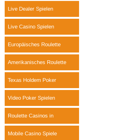
Live Dealer Spielen
Live Casino Spielen
Europäisches Roulette
Amerikanisches Roulette
Texas Holdem Poker
Video Poker Spielen
Roulette Casinos in
Deutschland
Mobile Casino Spiele