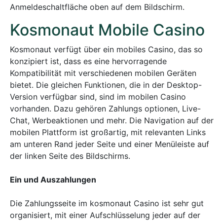
Anmeldeschaltfläche oben auf dem Bildschirm.
Kosmonaut Mobile Casino
Kosmonaut verfügt über ein mobiles Casino, das so
konzipiert ist, dass es eine hervorragende
Kompatibilität mit verschiedenen mobilen Geräten
bietet. Die gleichen Funktionen, die in der Desktop-
Version verfügbar sind, sind im mobilen Casino
vorhanden. Dazu gehören Zahlungs optionen, Live-
Chat, Werbeaktionen und mehr. Die Navigation auf der
mobilen Plattform ist großartig, mit relevanten Links
am unteren Rand jeder Seite und einer Menüleiste auf
der linken Seite des Bildschirms.
Ein und Auszahlungen
Die Zahlungsseite im kosmonaut Casino ist sehr gut
organisiert, mit einer Aufschlüsselung jeder auf der