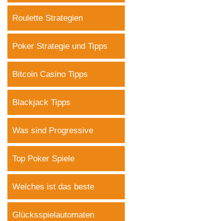
Roulette Strategien
Poker Strategie und Tipps
Bitcoin Casino Tipps
Blackjack Tipps
Was sind Progressive
Jackpots?
Top Poker Spiele
Welches ist das beste
Pokerspiel?
Glücksspielautomaten