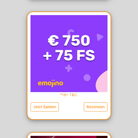
*18+ T&C.
Jetzt Spielen
Rezension