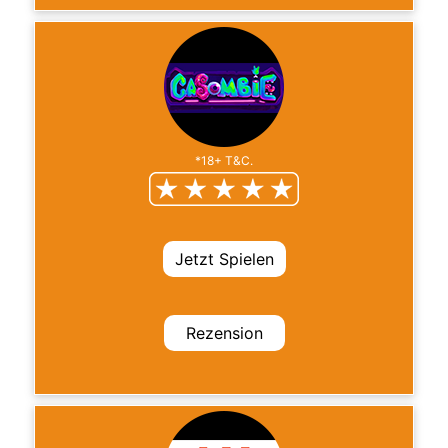
*18+ T&C.
Jetzt Spielen
Rezension