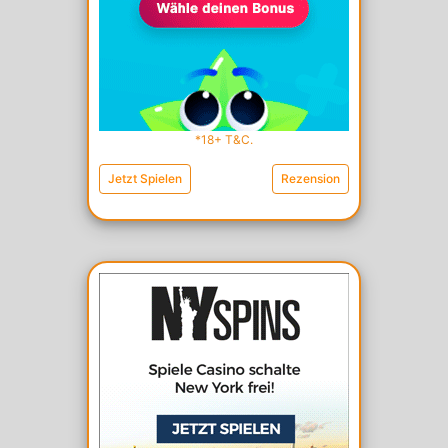
*18+ T&C.
Jetzt Spielen
Rezension