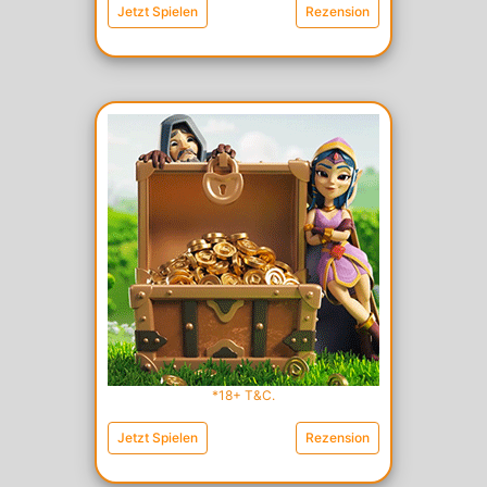
Jetzt Spielen
Rezension
*18+ T&C.
Jetzt Spielen
Rezension