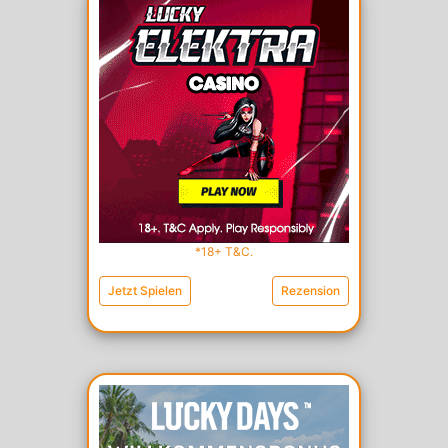
*18+ T&C.
Jetzt Spielen
Rezension