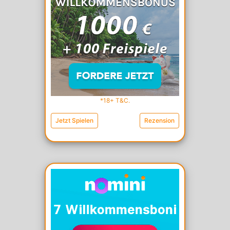
*18+ T&C.
Jetzt Spielen
Rezension