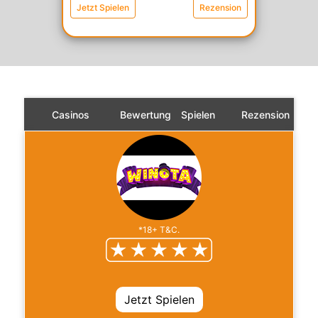
Jetzt Spielen
Rezension
Casinos
Bewertung
Spielen
Rezension
*18+ T&C.
Jetzt Spielen