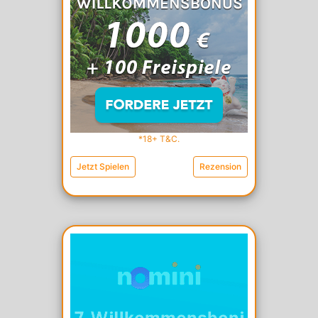
*18+ T&C.
Jetzt Spielen
Rezension