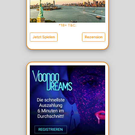
*18+ T&C.
Jetzt Spielen
Rezension