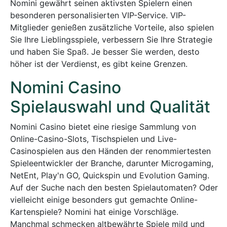
Nomini gewährt seinen aktivsten Spielern einen
besonderen personalisierten VIP-Service. VIP-
Mitglieder genießen zusätzliche Vorteile, also spielen
Sie Ihre Lieblingsspiele, verbessern Sie Ihre Strategie
und haben Sie Spaß. Je besser Sie werden, desto
höher ist der Verdienst, es gibt keine Grenzen.
Nomini Casino
Spielauswahl und Qualität
Nomini Casino bietet eine riesige Sammlung von
Online-Casino-Slots, Tischspielen und Live-
Casinospielen aus den Händen der renommiertesten
Spieleentwickler der Branche, darunter Microgaming,
NetEnt, Play'n GO, Quickspin und Evolution Gaming.
Auf der Suche nach den besten Spielautomaten? Oder
vielleicht einige besonders gut gemachte Online-
Kartenspiele? Nomini hat einige Vorschläge.
Manchmal schmecken altbewährte Spiele mild und