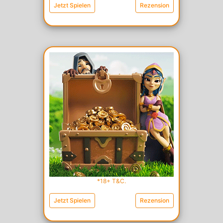
Jetzt Spielen
Rezension
*18+ T&C.
Jetzt Spielen
Rezension