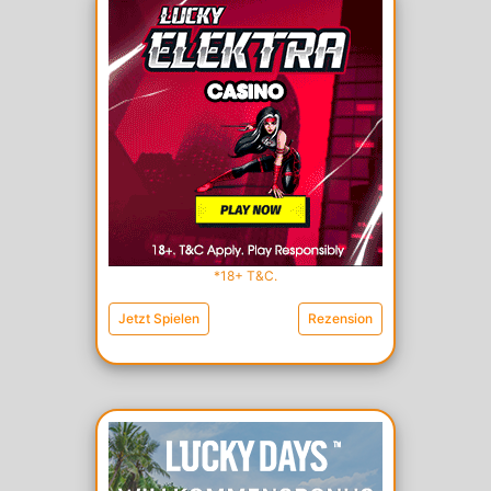
*18+ T&C.
Jetzt Spielen
Rezension