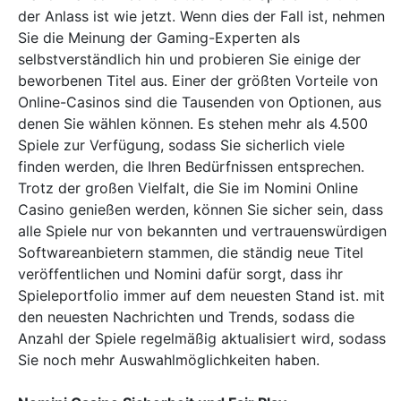
der Anlass ist wie jetzt. Wenn dies der Fall ist, nehmen
Sie die Meinung der Gaming-Experten als
selbstverständlich hin und probieren Sie einige der
beworbenen Titel aus. Einer der größten Vorteile von
Online-Casinos sind die Tausenden von Optionen, aus
denen Sie wählen können. Es stehen mehr als 4.500
Spiele zur Verfügung, sodass Sie sicherlich viele
finden werden, die Ihren Bedürfnissen entsprechen.
Trotz der großen Vielfalt, die Sie im Nomini Online
Casino genießen werden, können Sie sicher sein, dass
alle Spiele nur von bekannten und vertrauenswürdigen
Softwareanbietern stammen, die ständig neue Titel
veröffentlichen und Nomini dafür sorgt, dass ihr
Spieleportfolio immer auf dem neuesten Stand ist. mit
den neuesten Nachrichten und Trends, sodass die
Anzahl der Spiele regelmäßig aktualisiert wird, sodass
Sie noch mehr Auswahlmöglichkeiten haben.