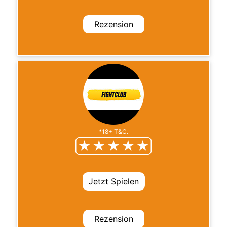
Rezension
*18+ T&C.
Jetzt Spielen
Rezension