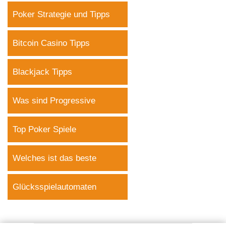
Poker Strategie und Tipps
Bitcoin Casino Tipps
Blackjack Tipps
Was sind Progressive
Jackpots?
Top Poker Spiele
Welches ist das beste
Pokerspiel?
Glücksspielautomaten