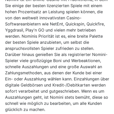
Sie einige der besten lizenzierten Spiele mit einem
hohen Prozentsatz an Leistung spielen können, die
von den weltweit innovativsten Casino-
Softwareanbietern wie NetEnt, Quickspin, Quickfire,
Yggdrasil, Play'n GO und vielen mehr betrieben
werden. Nominis Priorität ist es, eine breite Palette
der besten Spiele anzubieten, um selbst die
anspruchsvollsten Spieler zufrieden zu stellen.
Darüber hinaus genießen Sie als registrierter Nomini-
Spieler viele großzügige Boni und Werbeaktionen,
schnelle Auszahlungen und eine große Auswahl an
Zahlungsmethoden, aus denen der Kunde bei einer
Ein- oder Auszahlung wählen kann. Einzahlungen über
digitale Geldbörsen und Kredit-/Debitkarten werden
sofort verarbeitet und gutgeschrieben. Wenn es um
Auszahlungen geht, ist Nomini stets bemüht, diese so
schnell wie möglich zu bearbeiten, um alle Kunden
glücklich zu machen.