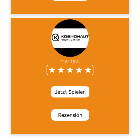
*18+ T&C.
Jetzt Spielen
Rezension